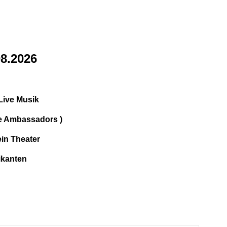
08.2026
Live Musik
he Ambassadors )
ein Theater
ikanten